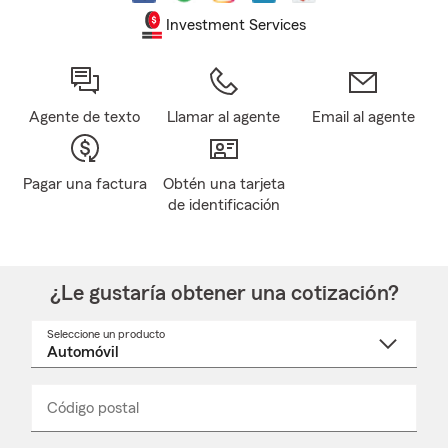
Investment Services
Agente de texto
Llamar al agente
Email al agente
Pagar una factura
Obtén una tarjeta
de identificación
¿Le gustaría obtener una cotización?
Seleccione un producto
Seleccione
un
nombre
de
producto
del
Código postal
Ingresa
Ingresa
_____
menú
un
un
desplegable
código
código