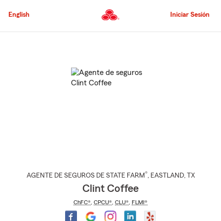
Pasar
al
English
Iniciar Sesión
contenido
principal
Comienzo
del
contenido
principal
®
AGENTE DE SEGUROS DE STATE FARM
,
EASTLAND
, TX
Clint Coffee
ChFC®
,
CPCU®
,
CLU®
,
FLMI®