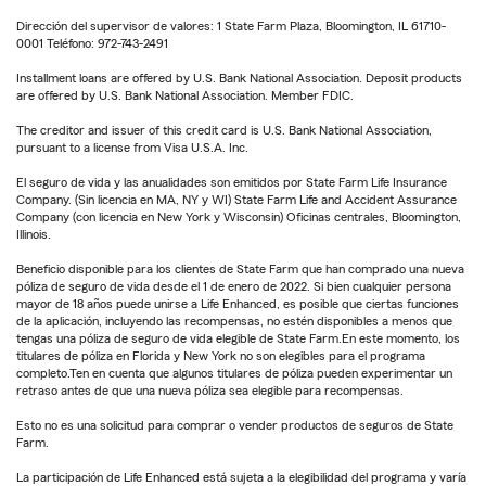
Dirección del supervisor de valores: 1 State Farm Plaza, Bloomington, IL 61710-
0001 Teléfono: 972-743-2491
Installment loans are offered by U.S. Bank National Association. Deposit products
are offered by U.S. Bank National Association. Member FDIC.
The creditor and issuer of this credit card is U.S. Bank National Association,
pursuant to a license from Visa U.S.A. Inc.
El seguro de vida y las anualidades son emitidos por State Farm Life Insurance
Company. (Sin licencia en MA, NY y WI) State Farm Life and Accident Assurance
Company (con licencia en New York y Wisconsin) Oficinas centrales, Bloomington,
Illinois.
Beneficio disponible para los clientes de State Farm que han comprado una nueva
póliza de seguro de vida desde el 1 de enero de 2022. Si bien cualquier persona
mayor de 18 años puede unirse a Life Enhanced, es posible que ciertas funciones
de la aplicación, incluyendo las recompensas, no estén disponibles a menos que
tengas una póliza de seguro de vida elegible de State Farm.En este momento, los
titulares de póliza en Florida y New York no son elegibles para el programa
completo.Ten en cuenta que algunos titulares de póliza pueden experimentar un
retraso antes de que una nueva póliza sea elegible para recompensas.
Esto no es una solicitud para comprar o vender productos de seguros de State
Farm.
La participación de Life Enhanced está sujeta a la elegibilidad del programa y varía