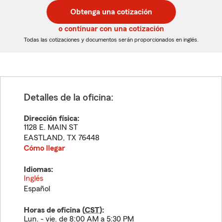
postal
postal
Obtenga una cotización
de
de
5
5
o continuar con una cotización
dígitos
dígitos
Todas las cotizaciones y documentos serán proporcionados en inglés.
Detalles de la oficina:
Dirección física:
1128 E. MAIN ST
EASTLAND
,
TX
76448
Cómo llegar
Idiomas:
Inglés
Español
Horas de oficina (
CST
):
Lun. - vie. de 8:00 AM a 5:30 PM