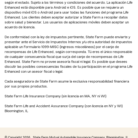
según el estado. Sujeto a los términos y condiciones del acuerdo. La aplicación Life
Enhanced está disponible para Android e iOS. Es posible que se requiera un
dispositivo móvil iOS o Android para usar todas las funciones del programa Life
Enhanced. Los clientes deben aceptar autorizar a State Farm a recopilar datos
sobre salud y bienestar. Los usuarios de aplicaciones móviles deben aceptar un
acuerdo de licencia.
De conformidad con la ley de impuestos pertinente, State Farm puede enviarte y
presentar ante el Servicio de Impuestos Internos y/u otra autoridad de impuestos
aplicable un Formulario 1099-MISC (ingresos misceláneos) por el canje de
recompensas de Life Enhanced, según corresponda. Tú eres el único responsable
de cualquier consecuencia fiscal que surja del canje de recompensas de Life
Enhanced. State Farm no provee asesoría fiscal ni legal. Es posible que desees
discutir las posibles consecuencias fiscales de tu participación en el programa Life
Enhanced con un asesor fiscal o legal.
Cada aseguradora de State Farm asume la exclusiva responsabilidad financiera
por sus propios productos.
State Farm Life Insurance Company (sin licencia en MA, NY ni WI)
State Farm Life and Accident Assurance Company (con licencia en NY y WI)
Bloomington, IL
© Copyright
2026
, State Farm Mutual Automobile Insurance Company, Bloomington, IL